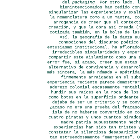
del
packaging
. Por otro lado, l
bienintencionados han cedido con
singularizar las experiencias y exal
la nomenclatura como a un mantra, c
arrogancia de creer que el context
creación, y que la obra así creada (
cotizada también, en la bolsa de las
Así, la geografía de la danza eu
conmociones del discurso poético
entusiasmo institucional, ha aflorado
irreducibles singularidades y exper
compartir este aislamiento como una 
error fue, si acaso, creer que estas 
alternativo de convivencia y desarro
más sincera, la más nómada y apátrida
firmemente arraigadas en el sub
experiencia reciente parece demostrar
aderezo colonial escasamente rentabl
hundir sus raíces en la roca de los
como botes en la superficie ondeante
dejaba de ser un criterio y se conv
¿acaso no era una prueba del fracaso
isla de no haberse convertido en co
cuatro piratas y unos cuantos pirado
madre patria supuestamente hech
experiencias han sido tan tristes 
constatar la silenciosa desaparición
tan estruendosamente “emergentes”. O