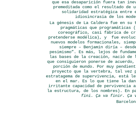
que esa desaparición fuera tan ine
premeditada como el resultado de u
solidaridad estratégica entre 
idiosincrasia de los mode
La génesis de La Caldera fue en su 
pragmáticas que programáticas (
coreográfico, casi fábrica de cr
pretenderse modélica), y fue evoluc
nuevos modelos formacionales, siemp
siempre – Benjamin diría – desd
pesimismo”. Es más, lejos de fundam
las bases de la creación, nació de 
que consiguieron ponerse de acuerdo,
porción de mundo. Por muy pendient
proyecto que la vertebra, tal vez 
estratagema de supervivencia, está le
en el mar. Es lo que tiene la dan
irritante capacidad de pervivencia a
la estructura, de los nombres). En p
fini. Ça va finir. Ça 
Barcelon