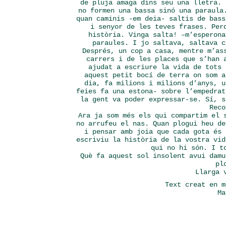
de pluja amaga dins seu una lletra. 
no formen una bassa sinó una paraula
quan caminis -em deia- saltis de bass
i senyor de les teves frases. Per
història. Vinga salta! –m’esperona
paraules. I jo saltava, saltava 
Després, un cop a casa, mentre m’as
carrers i de les places que s’han 
ajudat a escriure la vida de tots 
aquest petit bocí de terra on som a
dia, fa milions i milions d’anys, u
feies fa una estona- sobre l’empedrat
la gent va poder expressar-se. Sí, s
Rec
Ara ja som més els qui compartim el 
no arrufeu el nas. Quan plogui heu de
i pensar amb joia que cada gota és 
escriviu la història de la vostra vid
qui no hi són. I t
Què fa aquest sol insolent avui damu
pl
Llarga 
Text creat en m
Ma