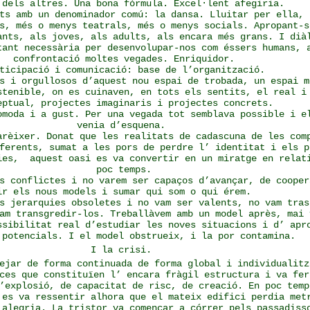
 dels altres. Una bona fórmula. Excel·lent afegiria.
ts amb un denominador comú: la dansa. Lluitar per ella, 
s, més o menys teatrals, més o menys socials. Apropant-s
ants, als joves, als adults, als encara més grans. I dià
tant necessària per desenvolupar-nos com éssers humans, 
confrontació moltes vegades. Enriquidor.
ticipació i comunicació: base de l’organització.
s i orgullosos d’aquest nou espai de trobada, un espai m
stenible, on es cuinaven, en tots els sentits, el real i
eptual, projectes imaginaris i projectes concrets.
òmoda i a gust. Per una vegada tot semblava possible i e
venia d’esquena.
arèixer. Donat que les realitats de cadascuna de les com
ferents, sumat a les pors de perdre l’ identitat i els p
ies, aquest oasi es va convertir en un miratge en relat
poc temps.
s conflictes i no varem ser capaços d’avançar, de cooper
ir els nous models i sumar qui som o qui érem.
s jerarquies obsoletes i no vam ser valents, no vam tras
am transgredir-los. Treballàvem amb un model après, mai 
ssibilitat real d’estudiar les noves situacions i d’ apr
 potencials. I el model obstrueix, i la por contamina.
I la crisi.
ejar de forma continuada de forma global i individualitz
ces que constituïen l’ encara fràgil estructura i va fer
’explosió, de capacitat de risc, de creació. En poc temp
 es va ressentir alhora que el mateix edifici perdia met
 alegria. La tristor va començar a córrer pels passadiss