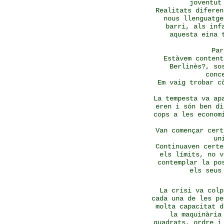
joventut
Realitats diferen
nous llenguatge
barri, als inf
aquesta eina 
Par
Estàvem content
Berlinès?, so
conc
Em vaig trobar c
La tempesta va ap
eren i són ben di
cops a les econom
Van començar cert
un
Continuaven certe
els límits, no v
contemplar la po
els seus
La crisi va colp
cada una de les pe
molta capacitat d
la maquinària
quadrats, ordre i