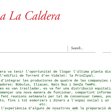
 a La Caldera
era va tenir l’oportunitat de llogar l’última planta dis
l’edifici de Torrent d’en Vidalet: la PrinZipal.
 d’integrar les productores de quatre de les companyies 
adores: Búbulus, Iliacan, Nats Nus i SenZa TemPo.
es es van traslladar, es va fer una distribució equitati
omençar una nova manera de funcionar, compartint informa
 fent reunions setmanals per tal de consensuar temes, po
ts, fins i tot esmorzars i dinars a l’espai social i un 
etc.
 l’experiència d’alguns de nosaltres amb la preparació d