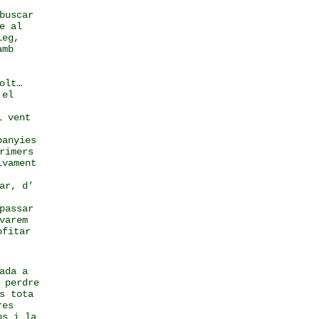
buscar
e al
leg,
amb
olt…
 el
l vent
panyies
rimers
ivament
ar, d’
passar
varem
ofitar
ada a
 perdre
s tota
res
os i la