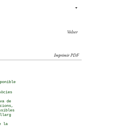
Volver
Imprimir PDF
ponible
sòcies
va de
cions,
ssibles
llarg
e la