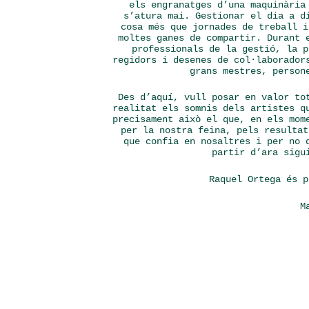
els engranatges d’una maquinària
s’atura mai. Gestionar el dia a d
cosa més que jornades de treball i
moltes ganes de compartir. Durant 
professionals de la gestió, la p
regidors i desenes de col·laborador
grans mestres, person
Des d’aquí, vull posar en valor to
realitat els somnis dels artistes q
precisament això el que, en els mom
per la nostra feina, pels resultat
que confia en nosaltres i per no 
partir d’ara sigu
Raquel Ortega és 
M