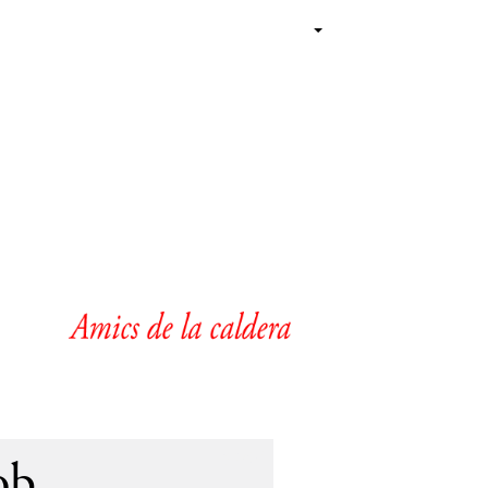
1954
ob