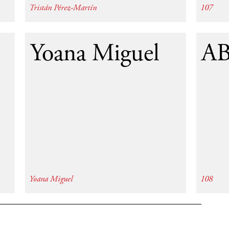
Tristán Pérez-Martín
107
54
1995
Yoana Miguel
A
Yoana Miguel
108