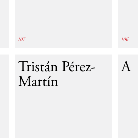
107
106
95
1995
Tristán Pérez-
A
Martín