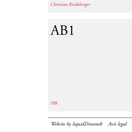
Christian Riedeberger
19
AB1
108
Website by liquidDinamik
Avís legal