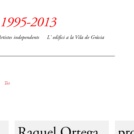
rtistes independents
L' edifici a la Vila de Gràcia
Tot
95
1995
Raquel Ortega
pr