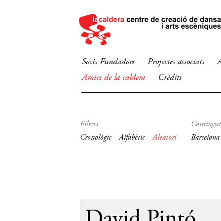
Socis Fundadors
Projectes associats
A
Amics de la caldera
Crèdits
Filtres
Contingut
Cronològic
Alfabètic
Aleatori
Barcelona
19
David Pintó