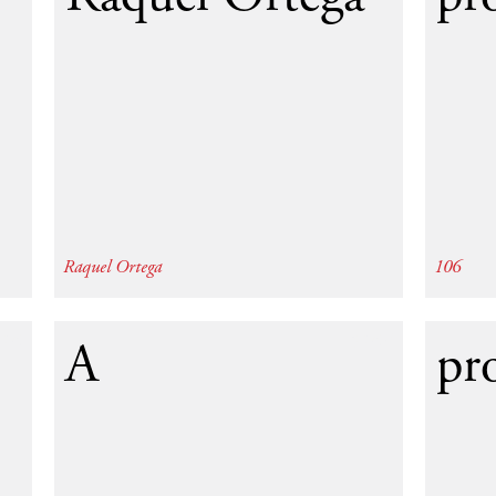
Raquel Ortega
106
95
1954
A
pr