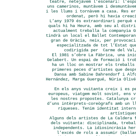
teatre, netejàvem l’escenari: l’esp
uns camerinos, muntàvem i desmuntàve
i les llums i tornàvem a casa. Res er
ordenat, però hi havia creac
L’any 1979 és extraordinari perquè 
quals hi ha Heura, amb seu al distri
actualment treballa la companyia G
tindrà un local el Ballet Contemporan
gran de Gràcia, neix, per provocaci
especialitzada de tot l’Estat qu
codirigida per Carme del Val,
El 1981 s’obre La Fàbrica, una ini
Gelabert. Un espai de formació i tro
ha un lloc on mostrar els treballs
primeres peces d’artistes que desp
Dansa amb Sabine Dahrendorf i Alf
Hernández, Marga Guergué, Núria Olivé
En els anys vuitanta creix i es p
europeus, viatgem molt sovint, ens v
les nostres propostes. Catalunya cr
d’uns intèrprets-coreògrafs amb un l
riqueses. Tenim identitat intern
artístique
Alguns dels artistes de La Caldera 
dels vuitanta: disciplinada, trebal
independents. La idiosincràsia her
l’excés de rols a assumir (balla