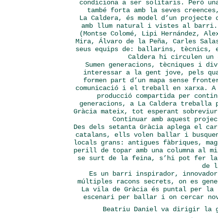
condiciona a ser solitaris. Però un
també forta amb la seves creences
La Caldera, és model d’un projecte 
amb llum natural i vistes al barri.
(Montse Colomé, Lipi Hernández, Ale
Mira, Álvaro de la Peña, Carles Sala
seus equips de: ballarins, tècnics, 
Caldera hi circulen un 
Sumen generacions, tècniques i div
interessar a la gent jove, pels qu
formen part d’un mapa sense fronte
comunicació i el treball en xarxa. A
producció compartida per contin
generacions, a La Caldera treballa 
Gràcia mateix, tot esperant sobreviur
Continuar amb aquest projec
Des dels setanta Gràcia aplega el car
catalans, ells volen ballar i busque
locals grans: antigues fàbriques, mag
perill de topar amb una columna al mi
se surt de la feina, s’hi pot fer la
de 
Es un barri inspirador, innovador
múltiples racons secrets, on es gene
La vila de Gràcia és puntal per la 
escenari per ballar i on cercar no
Beatriu Daniel va dirigir la 