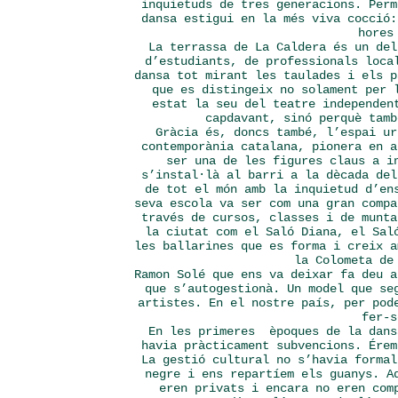
inquietuds de tres generacions. Perm
dansa estigui en la més viva cocció:
hores
La terrassa de La Caldera és un del
d’estudiants, de professionals loca
dansa tot mirant les taulades i els p
que es distingeix no solament per 
estat la seu del teatre independen
capdavant, sinó perquè tam
Gràcia és, doncs també, l’espai ur
contemporània catalana, pionera en a
ser una de les figures claus a i
s’instal·là al barri a la dècada del
de tot el món amb la inquietud d’en
seva escola va ser com una gran compa
través de cursos, classes i de munta
la ciutat com el Saló Diana, el Sal
les ballarines que es forma i creix a
la Colometa d
Ramon Solé que ens va deixar fa deu 
que s’autogestionà. Un model que se
artistes. En el nostre país, per pod
fer-s
En les primeres èpoques de la dans
havia pràcticament subvencions. Érem
La gestió cultural no s’havia formal
negre i ens repartíem els guanys. A
eren privats i encara no eren com