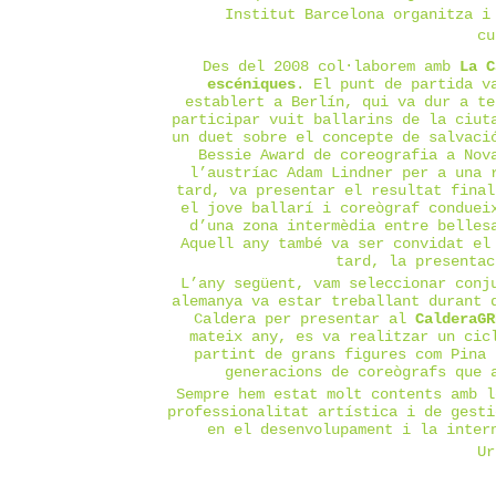
Institut Barcelona organitza i
c
Des del 2008 col·laborem amb
La C
escéniques
. El punt de partida v
establert a Berlín, qui va dur a te
participar vuit ballarins de la ciut
un duet sobre el concepte de salvaci
Bessie Award de coreografia a Nov
l’austríac Adam Lindner per a una 
tard, va presentar el resultat final
el jove ballarí i coreògraf conduei
d’una zona intermèdia entre belles
Aquell any també va ser convidat el
tard, la presenta
L’any següent, vam seleccionar conj
alemanya va estar treballant durant 
Caldera per presentar al
CalderaG
mateix any, es va realitzar un cic
partint de grans figures com Pina 
generacions de coreògrafs que 
Sempre hem estat molt contents amb l
professionalitat artística i de gesti
en el desenvolupament i la inter
Ur