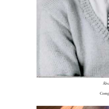
Álva
Compa